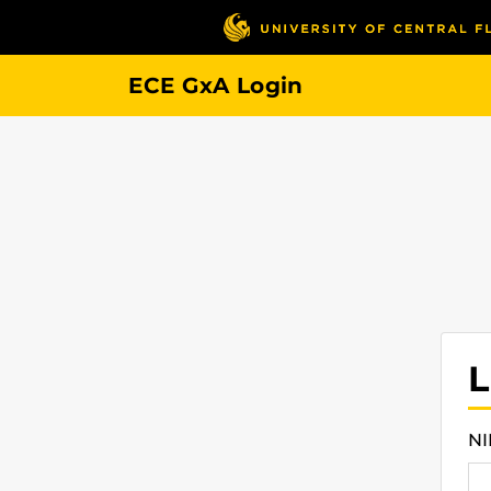
ECE GxA Login
L
N