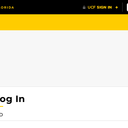
og In
ID